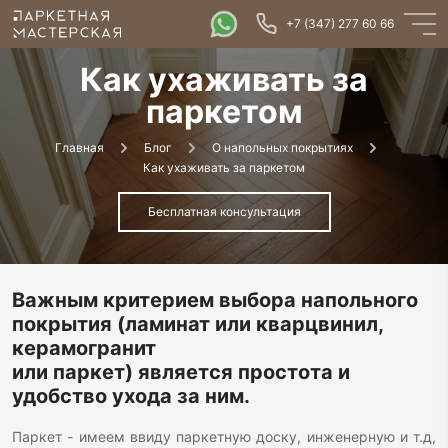
+7 (347) 277 60 66
Как ухаживать за
паркетом
Главная
Блог
О напольных покрытиях
Как ухаживать за паркетом
Бесплатная консультация
Важным критерием выбора напольного
покрытия (ламинат или кварцвинил,
керамогранит
или паркет) является простота и
удобство ухода за ним.
Паркет - имеем ввиду паркетную доску, инженерную и т.д,