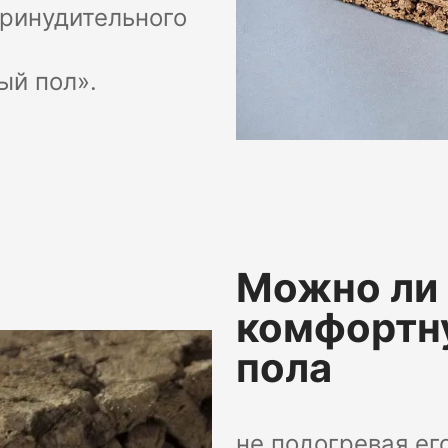
принудительного
ый пол».
Можно ли 
комфортн
пола
не подогревая ег