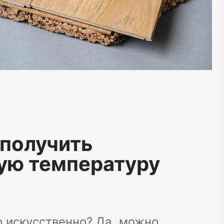
получить
ую температуру
о искусственно? Да, можно.