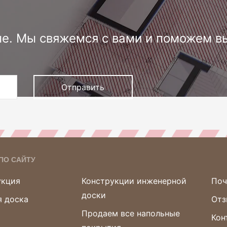
е. Мы свяжемся с вами и поможем в
Отправить
х
ПО САЙТУ
укция
Конструкции инженерной
Поч
доски
 доска
Отз
Продаем все напольные
Кон