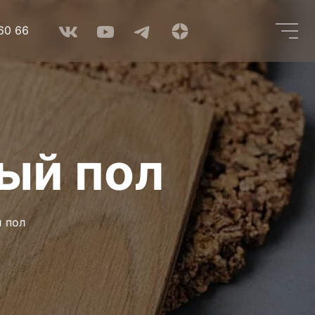
60 66
лый пол
й пол